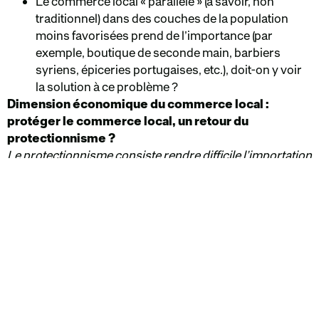
Le commerce local « parallèle » (à savoir, non
traditionnel) dans des couches de la population
moins favorisées prend de l’importance (par
exemple, boutique de seconde main, barbiers
syriens, épiceries portugaises, etc.), doit-on y voir
la solution à ce problème ?
Dimension économique du commerce local :
protéger le commerce local, un retour du
protectionnisme ?
Le protectionnisme consiste rendre difficile l’importation
de biens et services sur un territoire, par toutes sortes
de moyens (taxes, interdiction, etc.) afin de favoriser la
production locale.
La consommation « locale » est depuis longtemps
un des arguments principaux des programmes
politiques de bords (très) conservateurs (par
exemple le America First de Donald Trump).Est-ce
que l’attrait pour le commerce local pourrait
amener à des politiques protectionnistes ? Quels